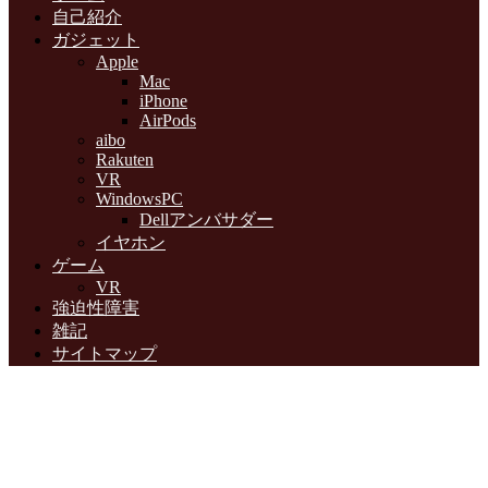
自己紹介
ガジェット
Apple
Mac
iPhone
AirPods
aibo
Rakuten
VR
WindowsPC
Dellアンバサダー
イヤホン
ゲーム
VR
強迫性障害
雑記
サイトマップ