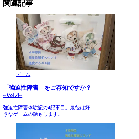
関連記事
ゲーム
「強迫性障害」をご存知ですか？
~Vol.4~
強迫性障害体験記の4記事目。最後は好
きなゲームの話もします。