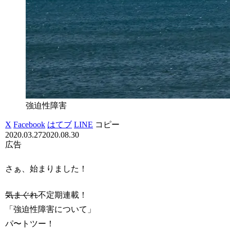
強迫性障害
X
Facebook
はてブ
LINE
コピー
2020.03.27
2020.08.30
広告
さぁ、始まりました！
気まぐれ
不定期連載！
「強迫性障害について」
パ〜トツー！