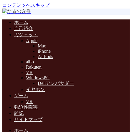
コンテンツへスキップ
ホーム
自己紹介
ガジェット
Apple
Mac
iPhone
AirPods
aibo
Rakuten
VR
WindowsPC
Dellアンバサダー
イヤホン
ゲーム
VR
強迫性障害
雑記
サイトマップ
ホーム