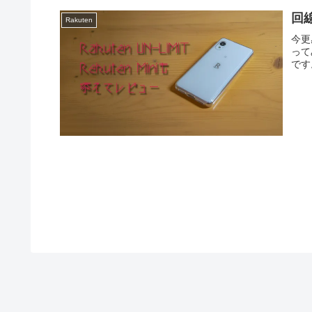
回
Rakuten
今更
って
です