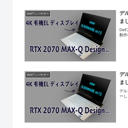
デ
Dellアンバサダー
まし
De
動作
デ
Dellアンバサダー
ま
デル
ーし