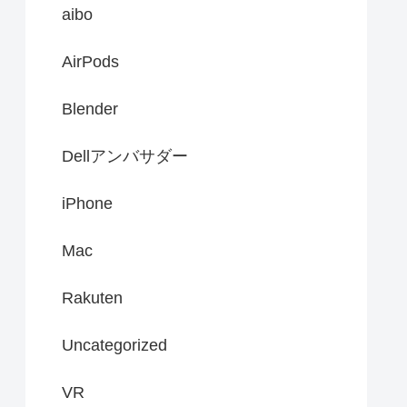
aibo
AirPods
Blender
Dellアンバサダー
iPhone
Mac
Rakuten
Uncategorized
VR