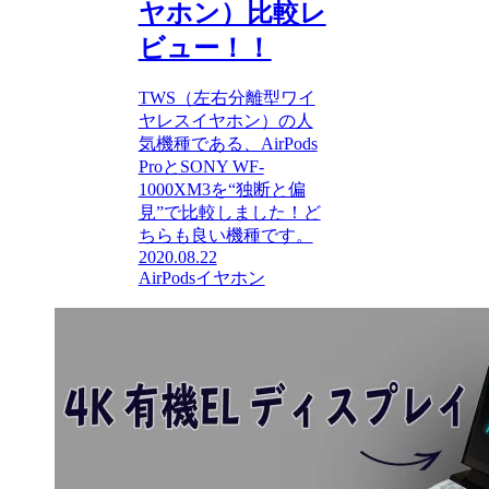
ヤホン）比較レ
ビュー！！
TWS（左右分離型ワイ
ヤレスイヤホン）の人
気機種である、AirPods
ProとSONY WF-
1000XM3を“独断と偏
見”で比較しました！ど
ちらも良い機種です。
2020.08.22
AirPods
イヤホン