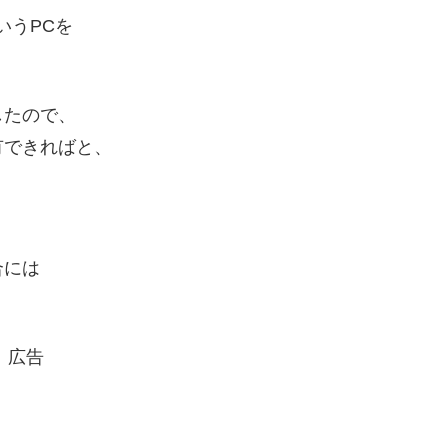
というPCを
したので、
有できればと、
合には
広告