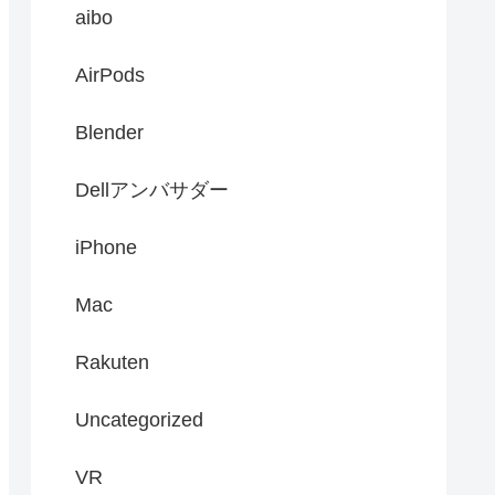
aibo
AirPods
Blender
Dellアンバサダー
iPhone
Mac
Rakuten
Uncategorized
VR