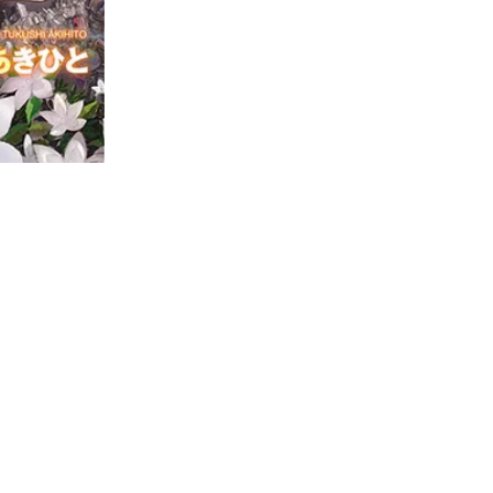
、
。
。