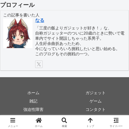
プロフィール
この記事を書いた人
なる
「三度の飯よりガジェットが好き！」な、
自称ガジェッターのついに20歳のときに勢いで電
車内でサイト開設しちゃった系男子。
人生紆余曲折あったため、
今になっていろいろ挑戦したいと思い始める。
このブログもその挑戦の一つ。
ホーム
ガジェット
雑記
ゲーム
強迫性障害
コンタクト
© 2020 なるの方舟.
メニュー
ホーム
検索
トップ
サイドバー