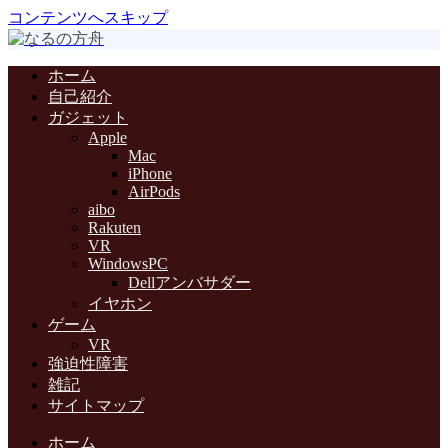
コンテンツへスキップ
ホーム
自己紹介
ガジェット
Apple
Mac
iPhone
AirPods
aibo
Rakuten
VR
WindowsPC
Dellアンバサダー
イヤホン
ゲーム
VR
強迫性障害
雑記
サイトマップ
ホーム