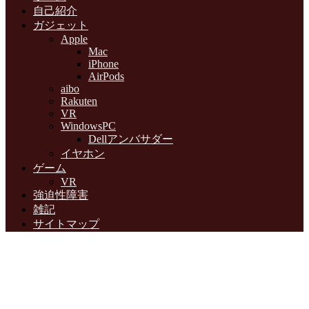
自己紹介
ガジェット
Apple
Mac
iPhone
AirPods
aibo
Rakuten
VR
WindowsPC
Dellアンバサダー
イヤホン
ゲーム
VR
強迫性障害
雑記
サイトマップ