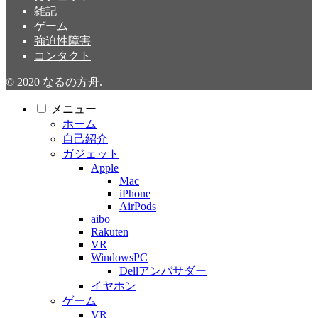
雑記
ゲーム
強迫性障害
コンタクト
© 2020 なるの方舟.
メニュー
ホーム
自己紹介
ガジェット
Apple
Mac
iPhone
AirPods
aibo
Rakuten
VR
WindowsPC
Dellアンバサダー
イヤホン
ゲーム
VR